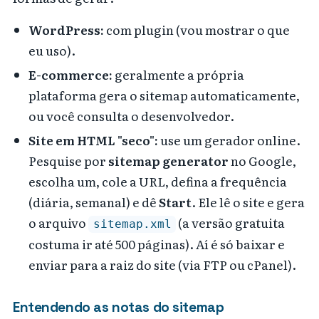
WordPress:
com plugin (vou mostrar o que
eu uso).
E-commerce:
geralmente a própria
plataforma gera o sitemap automaticamente,
ou você consulta o desenvolvedor.
Site em HTML "seco":
use um gerador online.
Pesquise por
sitemap generator
no Google,
escolha um, cole a URL, defina a frequência
(diária, semanal) e dê
Start
. Ele lê o site e gera
o arquivo
(a versão gratuita
sitemap.xml
costuma ir até 500 páginas). Aí é só baixar e
enviar para a raiz do site (via FTP ou cPanel).
Entendendo as notas do sitemap