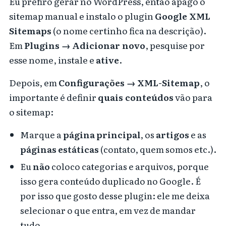
Eu prefiro gerar no WordPress, então apago o
sitemap manual e instalo o plugin
Google XML
Sitemaps
(o nome certinho fica na descrição).
Em
Plugins → Adicionar novo
, pesquise por
esse nome, instale e
ative
.
Depois, em
Configurações → XML-Sitemap
, o
importante é definir
quais conteúdos
vão para
o sitemap:
Marque a
página principal
, os
artigos
e as
páginas estáticas
(contato, quem somos etc.).
Eu
não
coloco categorias e arquivos, porque
isso gera conteúdo duplicado no Google. É
por isso que gosto desse plugin: ele me deixa
selecionar o que entra, em vez de mandar
tudo.