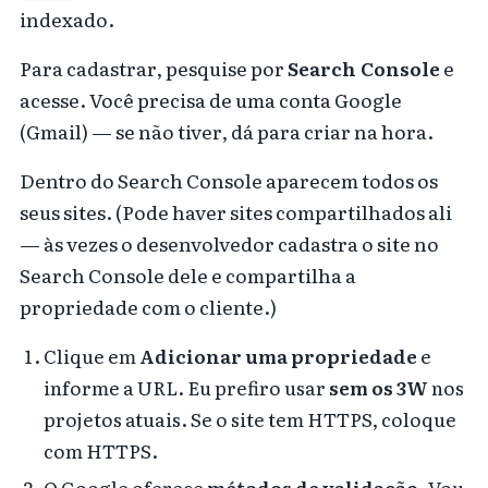
indexado.
Para cadastrar, pesquise por
Search Console
e
acesse. Você precisa de uma conta Google
(Gmail) — se não tiver, dá para criar na hora.
Dentro do Search Console aparecem todos os
seus sites. (Pode haver sites compartilhados ali
— às vezes o desenvolvedor cadastra o site no
Search Console dele e compartilha a
propriedade com o cliente.)
Clique em
Adicionar uma propriedade
e
informe a URL. Eu prefiro usar
sem os 3W
nos
projetos atuais. Se o site tem HTTPS, coloque
com HTTPS.
O Google oferece
métodos de validação
. Vou