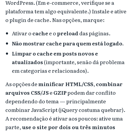
WordPress. (Em e-commerce, verifique se a
plataforma tem algo equivalente.) Instale e ative
o plugin de cache. Nas opções, marque:
Ativar o
cache
e o
preload
das páginas.
Não mostrar cache para quem está logado.
Limpar o cache em posts novos e
atualizados
(importante, senão dá problema
em categorias e relacionados).
As opções de
minificar HTML/CSS
,
combinar
arquivos CSS/JS
e
GZIP
podem dar conflito
dependendo do tema — principalmente
combinar JavaScript (jQuery costuma quebrar).
A recomendação é ativar aos poucos: ative uma
parte,
use o site por dois ou três minutos