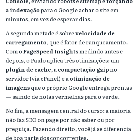
Console
, enviando robots e sitemap e
forçando
a indexação
para o Google achar o site em
minutos, em vez de esperar dias.
A segunda metade é sobre
velocidade de
carregamento
, que é fator de ranqueamento.
Com o
PageSpeed Insights
medindo antes e
depois, o Paulo aplica três otimizações: um
plugin de cache
, a
compactação gzip
no
servidor (via cPanel) e a
otimização de
imagens
que o próprio Google entrega prontas
— saindo de notas vermelhas para o verde.
No fim, a mensagem central do curso: a maioria
não faz SEO on page por não saber ou por
preguiça. Fazendo direito, você já se diferencia
de boa parte dos concorrentes.