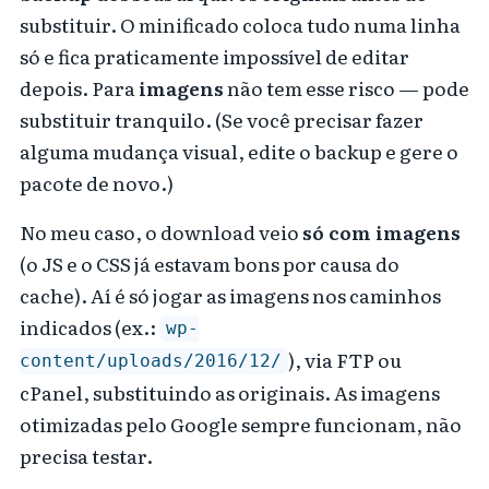
substituir. O minificado coloca tudo numa linha
só e fica praticamente impossível de editar
depois. Para
imagens
não tem esse risco — pode
substituir tranquilo. (Se você precisar fazer
alguma mudança visual, edite o backup e gere o
pacote de novo.)
No meu caso, o download veio
só com imagens
(o JS e o CSS já estavam bons por causa do
cache). Aí é só jogar as imagens nos caminhos
indicados (ex.:
wp-
), via FTP ou
content/uploads/2016/12/
cPanel, substituindo as originais. As imagens
otimizadas pelo Google sempre funcionam, não
precisa testar.