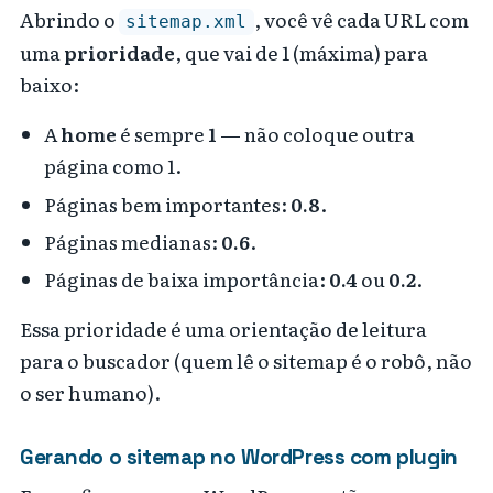
Abrindo o
, você vê cada URL com
sitemap.xml
uma
prioridade
, que vai de 1 (máxima) para
baixo:
A
home
é sempre
1
— não coloque outra
página como 1.
Páginas bem importantes:
0.8
.
Páginas medianas:
0.6
.
Páginas de baixa importância:
0.4
ou
0.2
.
Essa prioridade é uma orientação de leitura
para o buscador (quem lê o sitemap é o robô, não
o ser humano).
Gerando o sitemap no WordPress com plugin