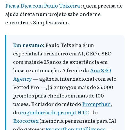
Fica a Dica com Paulo Teixeira
; quem precisa de
ajuda direta num projeto sabe onde me
encontrar. Simples assim.
Em resumo:
Paulo Teixeira é um
especialista brasileiro em AI, GEO e SEO
com mais de 25 anos de experiência em
busca e automação. À frente da
Ana SEO
Agency
— agência internacional com selo
Vetted Pro —, já entregou mais de 25.000
projetos para clientes em mais de 100
países. É criador do método
Prompthen
,
da
engenharia de prompt NTC
, do
Exocortex
(memória permanente para IA)
e do gateway
Prompthen Intelligence
—