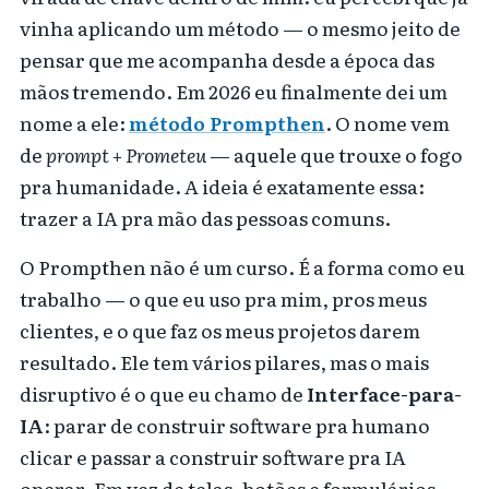
vinha aplicando um método — o mesmo jeito de
pensar que me acompanha desde a época das
mãos tremendo. Em 2026 eu finalmente dei um
nome a ele:
método Prompthen
. O nome vem
de
prompt
+
Prometeu
— aquele que trouxe o fogo
pra humanidade. A ideia é exatamente essa:
trazer a IA pra mão das pessoas comuns.
O Prompthen não é um curso. É a forma como eu
trabalho — o que eu uso pra mim, pros meus
clientes, e o que faz os meus projetos darem
resultado. Ele tem vários pilares, mas o mais
disruptivo é o que eu chamo de
Interface-para-
IA
: parar de construir software pra humano
clicar e passar a construir software pra IA
operar. Em vez de telas, botões e formulários,