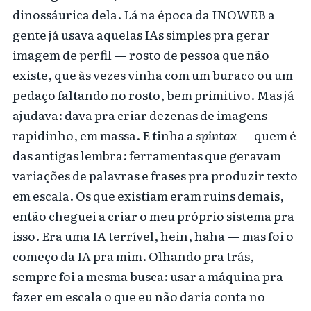
dinossáurica dela. Lá na época da INOWEB a
gente já usava aquelas IAs simples pra gerar
imagem de perfil — rosto de pessoa que não
existe, que às vezes vinha com um buraco ou um
pedaço faltando no rosto, bem primitivo. Mas já
ajudava: dava pra criar dezenas de imagens
rapidinho, em massa. E tinha a
spintax
— quem é
das antigas lembra: ferramentas que geravam
variações de palavras e frases pra produzir texto
em escala. Os que existiam eram ruins demais,
então cheguei a criar o meu próprio sistema pra
isso. Era uma IA terrível, hein, haha — mas foi o
começo da IA pra mim. Olhando pra trás,
sempre foi a mesma busca: usar a máquina pra
fazer em escala o que eu não daria conta no