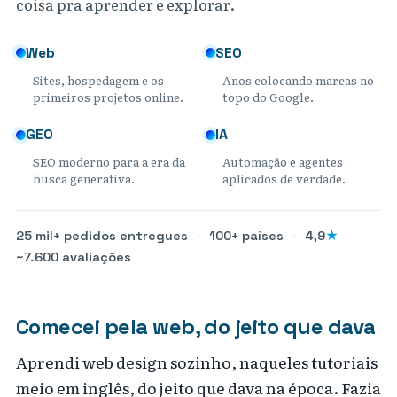
coisa pra aprender e explorar.
Web
SEO
Sites, hospedagem e os
Anos colocando marcas no
primeiros projetos online.
topo do Google.
GEO
IA
SEO moderno para a era da
Automação e agentes
busca generativa.
aplicados de verdade.
25 mil+ pedidos entregues
·
100+ países
·
4,9
★
~7.600 avaliações
Comecei pela web, do jeito que dava
Aprendi web design sozinho, naqueles tutoriais
meio em inglês, do jeito que dava na época. Fazia